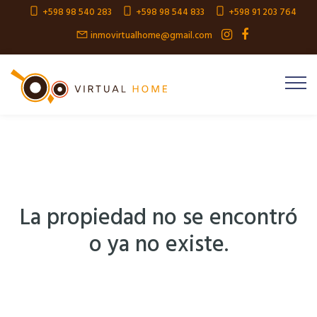
+598 98 540 283
+598 98 544 833
+598 91 203 764
inmovirtualhome@gmail.com
La propiedad no se encontró
o ya no existe.