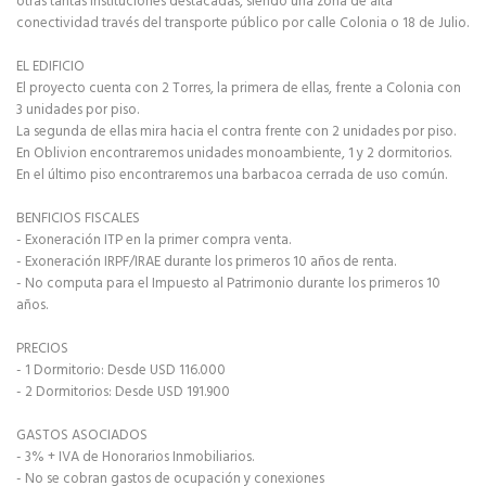
otras tantas instituciones destacadas, siendo una zona de alta
conectividad través del transporte público por calle Colonia o 18 de Julio.
EL EDIFICIO
El proyecto cuenta con 2 Torres, la primera de ellas, frente a Colonia con
3 unidades por piso.
La segunda de ellas mira hacia el contra frente con 2 unidades por piso.
En Oblivion encontraremos unidades monoambiente, 1 y 2 dormitorios.
En el último piso encontraremos una barbacoa cerrada de uso común.
BENFICIOS FISCALES
- Exoneración ITP en la primer compra venta.
- Exoneración IRPF/IRAE durante los primeros 10 años de renta.
- No computa para el Impuesto al Patrimonio durante los primeros 10
años.
PRECIOS
- 1 Dormitorio: Desde USD 116.000
- 2 Dormitorios: Desde USD 191.900
GASTOS ASOCIADOS
- 3% + IVA de Honorarios Inmobiliarios.
- No se cobran gastos de ocupación y conexiones