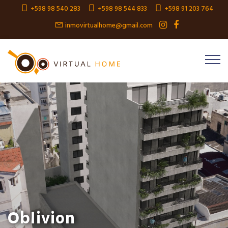
+598 98 540 283
+598 98 544 833
+598 91 203 764
inmovirtualhome@gmail.com
Oblivion