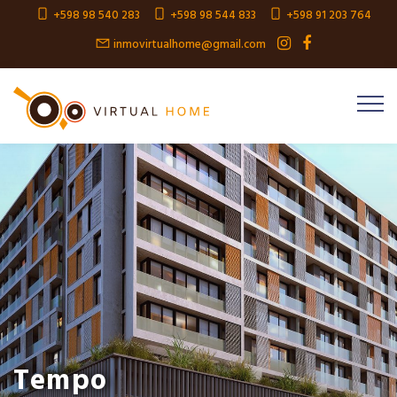
+598 98 540 283
+598 98 544 833
+598 91 203 764
inmovirtualhome@gmail.com
Tempo