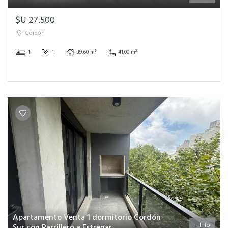
$U 27.500
Cordón
1
1
39,60 m²
41,00 m²
Apartamento Venta 1 dormitorio Cordón
+ Info