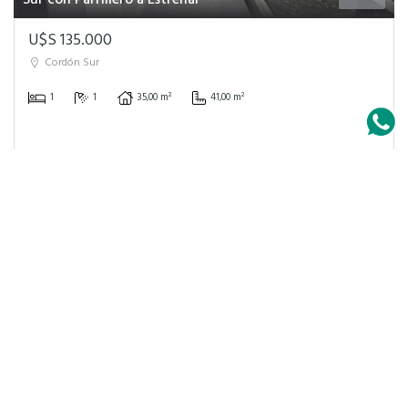
Sur con Parrillero a Estrenar
U$S 135.000
Cordón Sur
1
1
35,00 m²
41,00 m²
Apartamento 3 Dormitorios Venta Punta
+ Info