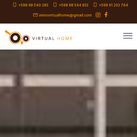
+598 98 540 283
+598 98 544 833
+598 91 203 764
inmovirtualhome@gmail.com